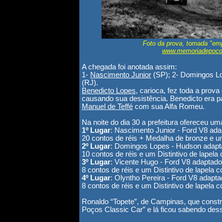
Foto da prova, tomada "emp
www.memoriadepoco
A chegada foi anotada assim:
1-
Nascimento Junior
(SP); 2- Domingos Lo
(RJ).
Benedicto Lopes
, carioca, fez toda a pro
causando sua desistência. Benedicto era p
Manuel de Teffé
com sua Alfa Romeu.
Na noite do dia 30 a prefeitura ofereceu u
1º Lugar
: Nascimento Junior - Ford V8 ad
20 contos de réis + Medalha de bronze e u
2º Lugar
: Domingos Lopes - Hudson adap
10 contos de réis e um Distintivo de lape
3º Lugar
: Vicente Hugo - Ford V8 adaptado
8 contos de réis e um Distintivo de lapel
4º Lugar
: Olyntho Pereira - Ford V8 adapt
8 contos de réis e um Distintivo de lapela
Ronaldo “Topete”, de Campinas, que constru
Poços Classic Car” e lá ficou sabendo dess