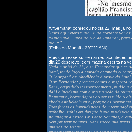
A “Semana” começou no dia 22, mas já no d
“
Para aqui vieram dia 18 do corrente vários 
“Automóvel Clube do Rio de Janeiro”, para 
dia 29
”.
(Folha da Manhã - 29/03/1936
)
Pois com esse sr. Fernandez aconteceu um i
dia 29 descreve, com matéria escrita na vé
“
Pela manhã de 23, o sr. Fernandez que se a
hotel, tendo logo a entrada chamado o “garç
O “garçon” em obediência á praxe do hotel f
O sr. Fernandez protesta contra a resposta
Rene, aggredido inesperadamente, revida a a
dahi o incidente com a intervenção de outr
Entretanto, horas depois ao ser servido o a
citado estabelecimento, porque as perguntas 
Taes foram as imprudencias de interrogações
trabalho, sahiu em direção à sua residência
Ao chegar à Praça Dr. Pedro Sanches, o esb
Sem proferir palavra, Rene sacca que trazia
interior de Minas.