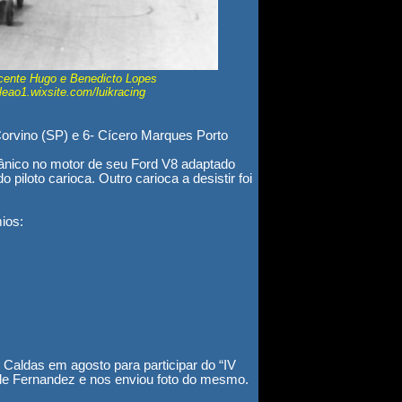
icente Hugo e Benedicto Lopes
eao1.wixsite.com/luikracing
 Corvino (SP) e 6- Cícero Marques Porto
cânico no motor de seu Ford V8 adaptado
 piloto carioca.
Outro carioca a desistir foi
ios:
 Caldas em agosto para participar do “IV
lo de Fernandez e nos enviou foto do mesmo.