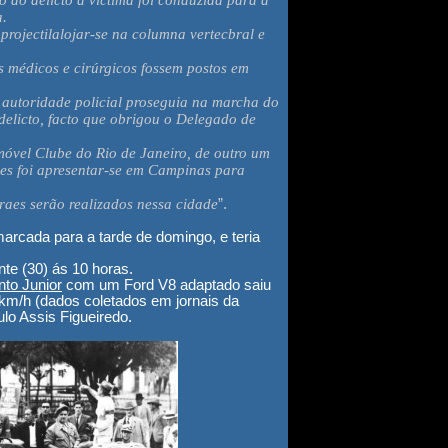
do delicto a victima foi conduzida para a
a.
rojectilalojar-se na columna vertecbral e
s médicos e cirúrgicos fossem postos em
autoridade policial proseguia na marcha do
delicto, facto que obrigou o Delegado de
omóvel Clube do Rio de Janeiro, de outro um
es foi apresentar-se em Campinas para
raes serão realizados nessa cidade
”.
marcada para a tarde de domingo, e teria
nte (30) ás 10 horas.
to Junior
com um Ford V8 adaptado saiu
 km/h (dados coletados em jornais da
ulo Assis Figueiredo.