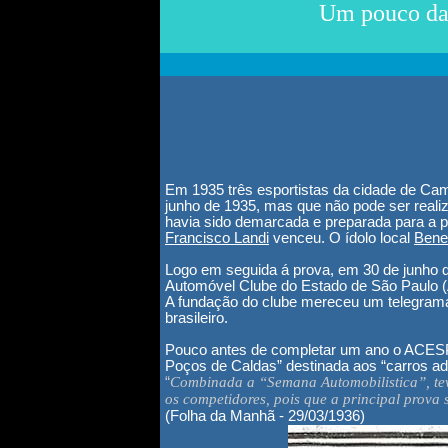
Um pouco das
Em 1935 três esportistas da cidade de Cam
junho de 1935, mas que não pode ser reali
havia sido demarcada e preparada para a 
Francisco Landi
venceu. O ídolo local
Bene
Logo em seguida á prova, em 30 de junho 
Automóvel Clube do Estado de São Paulo (
A fundação do clube mereceu um telegrama 
brasileiro.
Pouco antes de completar um ano o ACESP r
Poços de Caldas” destinada aos “carros ada
“
Combinada a “Semana Automobilistica”, teve
os competidores, pois que a principal prova
(Folha da Manhã - 29/03/1936)