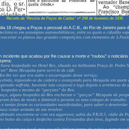
Recorte da "Revista de Poços de Caldas" nº 298 de fevereiro de 1936
ia 18 chegou a Poços o pessoal do A.C.B., do Rio de Janeiro para d
techinicos em assumptos automobilísticos, entre os quais o cidadão esp
concertar os planos das grandes competições com elementos de S.Paul
ncidente que acabou por lhe causar a morte e “roubou” o noticiário 
spera:
chava hospedado no Hotel Rex, situado na bellíssima Praça dr. Pedro 
on” Rene Mesquita para servi-lo de café.
ez-lhe ver que era outro o encarregado desse serviço.
 recebida, erguendo-se da cadeira e avançando para Mesquita em quem 
gressão soffrida, havendo luta corporal e logo depois o arremesso de
os hospedes e mesmo de “garçons” do Rex.
lmoço, alguns hospedes do Rex encheram o “garçon” Mesquita de pergun
eram feitas de modo a diminuil-o perante os seus colegas de trabalho.
 e tantas foram as curiosidades manifestadas, para saber o desenrolar
 para voltar armado de um revolver.
ofeteado encontrou-se com seu aggressor, sahia da P.R.H.5, rádio de 
 no bolso da calça e desfecha contra Fernandez dois tiros, fugindo em 