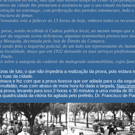
 achavam no local, mas que não tinham tempo de evitar a perpetuação 
tivos da cidade lhe prestaram a assistencia que o seu estado reclamav
etração no estomago, com perfuração das paredes estomacaes, indo o p
ractura do femur.
ernandez veio a fallecer ás 13 horas de hoje, embora todos os recurso
preso, sendo recolhido á Cadeia publica local, ao mesmo tempo que a 
essor da segunda scena delictuosa, algumas testemunhas presenciaes do
ne Mesquita, decretada pelo Juiz de Direito da Comarca.
 sendo feito o inquérito policial, de um lado um representante do Aut
a localidade, moço que em 1932 deixando os seus serviços profissiona
 Paulo.
o sobre a autopsia do cadáver do malogrado automobilista, cujos fune
as de luto, o que não impediria a realização da prova, pois estava 
s ruas da cidade.
inava e fez com que a prova tivesse que ser adiada para o dia segui
multidão, mas com atraso de meia hora foi dada a largada,
Nascimen
 da prova, levando para isso 2 horas e 30 minutos a uma média de 80
 quadriculada da vitória foi agitada pelo prefeito, Dr. Francisco de Pa