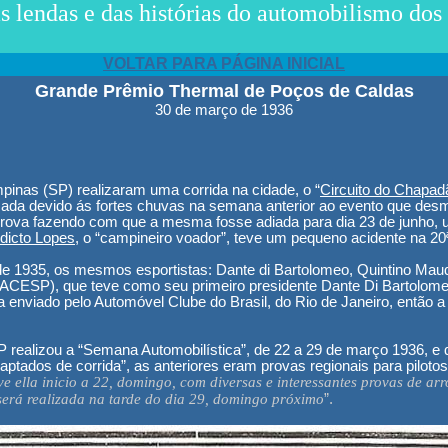
 lendas e das histórias do automobilismo dos 
VOLTAR PARA PÁGINA INICIAL
Grande Prêmi
o Thermal de Poços de Caldas
30 de março de 1936
pinas (SP) realizaram uma corrida na cidade, o “
Circuito do Chapad
zada devido ás fortes chuvas na semana anterior ao evento que des
prova fazendo com que a mesma fosse adiada para dia 23 de junho,
dicto Lopes
, o “campineiro voador”, teve um pequeno acidente na 20
de 1935, os mesmos esportistas: Dante di Bartolomeo, Quintino Mau
ACESP), que teve como seu primeiro presidente Dante Di Bartolome
enviado pelo Automóvel Clube do Brasil, do Rio de Janeiro, então 
ealizou a “Semana Automobilística”, de 22 a 29 de março 1936, e q
ptados de corrida”, as anteriores eram provas regionais para piloto
 ella inicio a 22, domingo, com diversas e interessantes provas de arr
 será realizada na tarde do dia 29, domingo próximo
”.