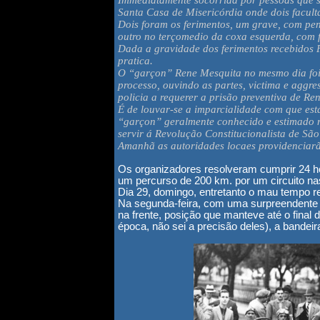
Immediatamente socorrida por pessoas que se
Santa Casa de Misericórdia onde dois faculta
Dois foram os ferimentos, um grave, com pen
outro no terçomedio da coxa esquerda, com f
Dada a gravidade dos ferimentos recebidos F
pratica.
O “garçon” Rene Mesquita no mesmo dia foi 
processo, ouvindo as partes, victima e aggr
policia a requerer a prisão preventiva de Re
É de louvar-se a imparcialidade com que está
“garçon” geralmente conhecido e estimado n
servir á Revolução Constitucionalista de São
Amanhã as autoridades locaes providenciarã
Os organizadores resolveram cumprir 24 hor
um percurso de 200 km. por um circuito na
Dia 29, domingo, entretanto o mau tempo re
Na segunda-feira, com uma surpreendente 
na frente, posição que manteve até o final
época, não sei a precisão deles), a bandeira