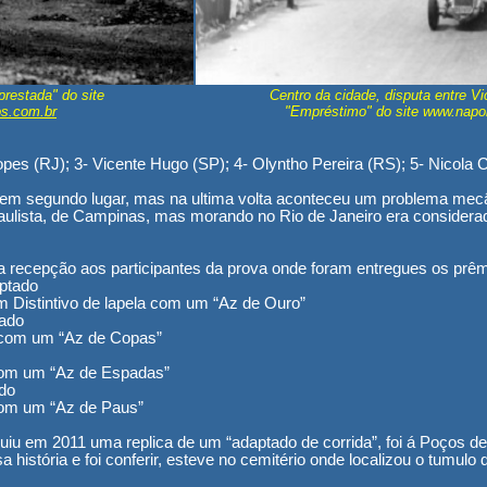
restada" do site
Centro da cidade, disputa entre V
s.com.br
"Empréstimo" do site www.napol
pes (RJ); 3-
Vicente Hugo (SP)
; 4- Olyntho Pereira (RS); 5- Nicola
va em segundo lugar, mas na ultima volta aconteceu um problema me
aulista, de Campinas, mas morando no Rio de Janeiro era considerado
ma recepção aos participantes da prova onde foram entregues os prêm
aptado
m Distintivo de lapela com um “Az de Ouro”
tado
la com um “Az de Copas”
a com um “Az de Espadas”
ado
 com um “Az de Paus”
iu em 2011 uma replica de um “adaptado de corrida”, foi á Poços de
a história e foi conferir, esteve no cemitério onde localizou o tumu