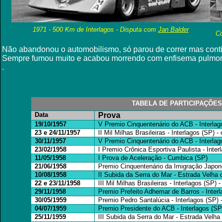
1971 - 500 Km de Interlagos - Disputa com
Jan Balder
Co
Não abandonou o automobilismo, só parou de correr mas co
Sempre fumou muito e acabou morrendo com enfisema pulmona
.
TABELA DE PARTICIPAÇÕES 
Data
Prova
19/10/1957
V Premio Cinquentenário do ACB - Interlag
23 e 24/11/1957
II Mil Milhas Brasileiras - Interlagos (SP) -
30/11/1957
V Premio Cinquentenário do ACB - Interlag
23/02/1958
I Premio Crônica Esportiva Paulista - Inter
11/05/1958
I Prova de Aceleração - Cumbica (SP)
21/06/1958
Premio Cinquentenário da Imigração Japone
10/08/1958
II Subida da Serra do Mar - Estrada Velha
22 e 23/11/1958
III Mil Milhas Brasileiras - Interlagos (SP) 
29/11/1958
Premio Prefeito Adhemar de Barros - Inter
30/05/1959
Premio Pedro Santalúcia - Interlagos (SP) 
04/07/1959
Premio Presidente do ACB - Interlagos (SP
25/11/1959
III Subida da Serra do Mar - Estrada Velha