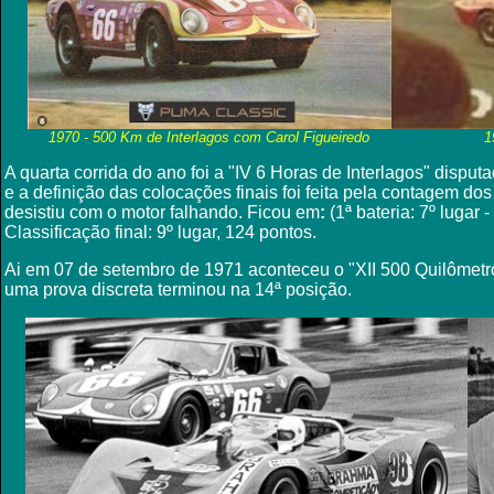
1970 - 500 Km de Interlagos com Carol Figueiredo
1
A quarta corrida do ano foi a "IV 6 Horas de Interlagos" disput
e a definição das colocações finais foi feita pela contagem do
desistiu com o motor falhando. Ficou em
:
(1ª bateria: 7º lugar -
Classificação final: 9º lugar, 124 pontos.
Ai em 07 de setembro de 1971 aconteceu o "XII 500 Quilômetro
uma prova discreta terminou na 14ª posição.