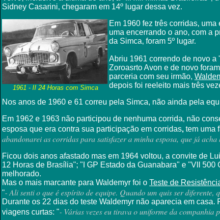
Sidney Casarini, chegaram em 14º lugar dessa vez.
Em 1960 fez três corridas, uma 
uma encerrando o ano, com a pr
da Simca, foram 5º lugar.
Abriu 1961 correndo de novo a
Zoroasrto Avon e de novo foram 
parceria com seu irmão,
Waldem
depois foi reeleito mais três v
1961 - II 24 Horas com Simca
Nos anos de 1960 e 61 correu pela Simca, não ainda pela equ
Em 1962 e 1963 não participou de nenhuma corrida, não cons
esposa que era contra sua participação em corridas
,
tem uma f
abandonarei as corridas para satisfazer a minha esposa, que já acha
Ficou dois anos afastado mas em 1964 voltou, a convite de Lui
12 Horas de Brasília"; "I GP Estado da Guanabara" e "VII 500 
melhorado.
M
as o mais marcante para Waldemyr foi o
Teste de Resistênci
- Ali senti o que é espírito de equipe. Quando um quis ser diferente, 
"
Durante os 22 dias do teste Waldemyr não aparecia em casa. 
- Várias vezes eu tirava o uniforme da companhia 
viagens curtas: "