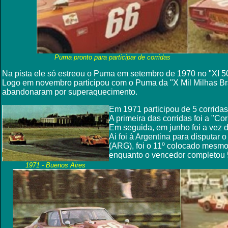
Puma pronto para participar de corridas
Na pista ele só estreou o Puma em setembro de 1970 no "XI 500
Logo em novembro participou com o Puma da "X Mil Milhas Bra
abandonaram por superaquecimento.
Em 1971 participou de 5 corridas
A primeira das corridas foi a "C
Em seguida, em junho foi a vez do
Ai foi à Argentina para disputar
(ARG), foi o 11º colocado mesmo
enquanto o vencedor completou 
1971 - Buenos Aires