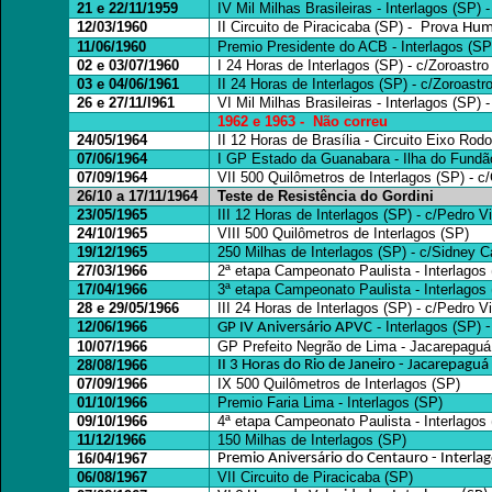
21 e 22/11/1959
IV Mil Milhas Brasileiras - Interlagos (SP) 
12/03/1960
II Circuito de Piracicaba (SP) - Prova
Hum
11/06/1960
Premio Presidente do ACB - Interlagos (SP
02 e 03/07/1960
I 24 Horas de Interlagos (SP) - c/Zoroastr
03 e 04/06/1961
II 24 Horas de Interlagos (SP) - c/Zoroastr
26 e 27/11/l961
VI Mil Milhas Brasileiras - Interlagos (SP)
1962 e 1963 - Não correu
24/05/1964
II 12 Horas de Brasília - Circuito Eixo Rod
07/06/1964
I GP Estado da Guanabara - Ilha do Fundão
07/09/1964
VII 500 Quilômetros de Interlagos (SP) - c
26/10 a 17/11/1964
Teste de Resistência do Gordini
23/05/1965
III 12 Horas de Interlagos (SP) - c/Pedro 
24/10/1965
VIII 500 Quilômetros de Interlagos (SP)
19/12/1965
250 Milhas de Interlagos (SP) - c/Sidney C
27/03/1966
2ª etapa Campeonato Paulista - Interlagos 
17/04/1966
3ª etapa Campeonato Paulista - Interlagos 
28 e 29/05/1966
III 24 Horas de Interlagos (SP) - c/Pedro 
12/06/1966
- Interlagos (SP)
GP IV Aniversário APVC
-
10/07/1966
GP Prefeito Negrão de Lima - Jacarepaguá 
28/08/1966
II 3 Horas do Rio de Janeiro - Jacarepaguá 
07/09/1966
IX 500 Quilômetros de Interlagos (SP)
01/10/1966
Premio Faria Lima - Interlagos (SP)
09/10/1966
4ª etapa Campeonato Paulista - Interlagos 
11/12/1966
150 Milhas de Interlagos (SP)
16/04/1967
Premio Aniversário do Centauro - Interlag
06/08/1967
VII Circuito de Piracicaba (SP)