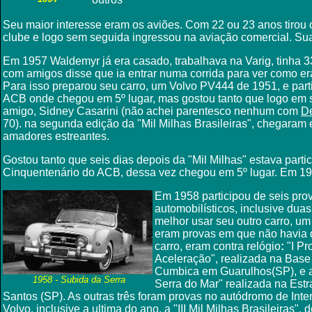
Seu maior interesse eram os aviões. Com 22 ou 23 anos tirou o 
clube e logo sem seguida ingressou na aviação comercial. Suas 
Em 1957 Waldemyr já era casado, trabalhava na Varig, tinha 
com amigos disse que ia entrar numa corrida para ver como 
Para isso preparou seu carro, um Volvo PV444 de 1951, e par
ACB onde chegou em 5º lugar, mas gostou tanto que logo em 
amigo, Sidney Casarini (não achei parentesco nenhum com
De
70). na segunda edição da "Mil Milhas Brasileiras", chegaram 
amadores estreantes.
Gostou tanto que seis dias depois da "Mil Milhas" estava part
Cinquentenário do ACB, dessa vez chegou em 5º lugar. Em 1957
Em 1958 participou de seis pro
automobilísticos, inclusive du
melhor usar seu outro carro, u
eram provas em que não havia d
carro, eram contra relógio
:
"I Pr
Aceleração", realizada na Base
Cumbica em Guarulhos(SP), e a:
1958 - Subida da Serra
Serra do Mar" realizada na Est
Santos (SP). As outras três foram provas no autódromo de Inte
Volvo, inclusive a ultima do ano, a "III Mil Milhas Brasileiras",