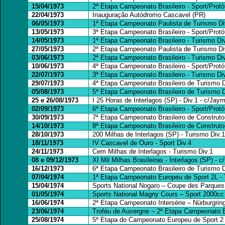
15/04/1973
2ª Etapa Campeonato Brasileiro - Sport/Protót
22/04/1973
Inauguração Autódromo Cascavel (PR)
06/05/1973
1ª Etapa Campeonato Paulista de Turismo Div
13/05/1973
3ª Etapa Campeonato Brasileiro - Sport/Protóti
14/05/1973
1ª Etapa Campeonato Brasileiro - Turismo Di
27/05/1973
2ª Etapa Campeonato Paulista de Turismo Div
03/06/1973
2ª Etapa Campeonato Brasileiro - Turismo Div.
10/06/1973
4ª Etapa Campeonato Brasileiro - Sport/Protóti
22/07/1973
3ª Etapa Campeonato Brasileiro - Turismo Div
29/07/1973
4ª Etapa Campeonato Brasileiro de Turismo D
05/08/1973
5ª Etapa Campeonato Brasileiro de Turismo Di
25 e 26/08/1973
I 25 Horas de Interlagos (SP) - Div.1 - c/J
02/09/1973
6ª Etapa Campeonato Brasileiro - Sport/Protóti
30/09/1973
7ª Etapa Campeonato Brasileiro de Construtor
14/10/1973
8ª Etapa Campeonato Brasileiro de Construtore
28/10/1973
200 Milhas de Interlagos (SP) - Turismo Div.
18/11/1973
IV Cascavel de Ouro - Sport Div.4
24/11/1973
Cem Milhas de Interlagos - Turismo Div.1
08 e 09/12/1973
XI Mil Milhas Brasileiras - Interlagos (SP) -
16/12/1973
6ª Etapa Campeonato Brasileiro de Turismo Di
07/04/1974
1ª Etapa Campeonato Europeu de Sport 2L - 
15/04/1974
Sports National Nogaro – Coupe des Parques
01/05/1974
Sports National Magny Cours – Sport 2000cc
16/06/1974
2ª Etapa Campeonato Intersérie – Nürburgrin
23/06/1974
Troféu de Auvergne – 2ª Etapa Campeonato E
25/08/1974
5ª Etapa do Campeonato Europeu de Sport 2