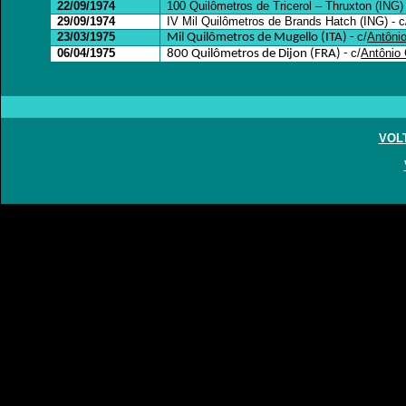
22/09/1974
100 Quilômetros de Tricerol – Thruxton (ING)
29/09/1974
IV Mil Quilômetros de Brands Hatch (ING) - c
23/03/1975
c/
Antôni
Mil Quilômetros de Mugello (ITA) -
06/04/1975
c/
Antônio 
800 Quilômetros de Dijon (FRA) -
VOL