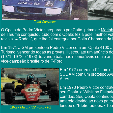
Furia Chevrolet
O Opala de Pedro Victor, preparado por Caito, primo de
Marin
de Tarumã conquistou tudo com o Opala: fez a pole, melhor vol
revista "4 Rodas", que lhe foi entregue por Colin Chapman da 
Em 1971 a GM presenteou Pedro Victor com um Opala 4100 azu
Turismo, vencendo todas as provas. Ilustrou até um anúncio do
(1971, 1972 e 1973) travando batalhas memoráveis com o a
vice-campeão brasileiro de F-Ford.
Em 1972 correu na F2 com um
SUDAM com um protótipo Aval
Aires.
Em 1973 Pedro Victor contrat
seu Opala, e Wilsinho Fittipal
corridas. Seu Opala continuo
amarelo devido ao novo patro
fundou o "Elet
roradiobraz Te
1972 -
March-722 Ford. - F2