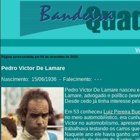
Vo
Página acrescentada em 04 de dezembro de 2025.
Pedro Victor De Lamare
Nascimento: 15/06/1936 - Falecimento
: - - -
Pedro Victor De Lamare nasceu em 
Lamare, a
dvogado e político (www
Desde cedo já tinha interesse pel
Em 53 conheceu
Luiz Pereira Bu
no meio automobilístico, era cunh
Victor no automobilismo, aprese
trabalhava testando os carros qu
Naquele ano ele havia ganho um V
faculdade de direito de Santos, a