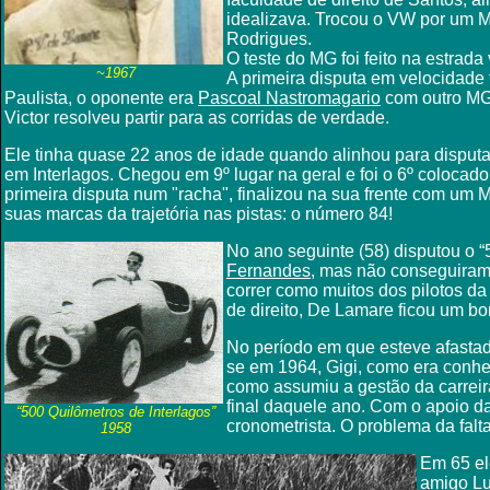
idealizava. Trocou o VW por um M
Rodrigues.
O teste do MG foi feito na estrad
~1967
A primeira disputa em velocidade f
Paulista, o oponente era
Pascoal Nastromagario
com outro MG
Victor resolveu partir para as corridas de verdade.
Ele tinha quase 22 anos de idade quando alinhou para disputa
em Interlagos. Chegou em 9º lugar na geral e foi o 6º colocado
primeira disputa num "racha", finalizou na sua frente com um M
suas marcas da trajetória nas pistas: o número 84!
No ano seguinte (58) disputou o “
Fernandes
, mas não conseguiram 
correr como muitos dos pilotos da
de direito, De Lamare ficou um b
No período em que esteve afasta
se em 1964, Gigi, como era conhe
como assumiu a gestão da carreira 
final daquele ano. Com o apoio da
“500 Quilômetros de Interlagos”
cronometrista. O problema da falta
1958
Em 65 el
amigo
Lu