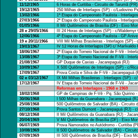
11/12/1965
6 Horas de Curitiba - Circuito de Tarumã (PR)
19/12/1965
250 Milhas de Interlagos (SP) - c/Ludovino Pe
13/02/1966
1ª Etapa do Campeonato Paulista - Interlago
27/03/1966
2ª Etapa do Campeonato Paulista - Interlagos
01/05/1966
II Mil Quilômetros de Brasília (DF) - Eixo Mo
28 e 29/05/1966
III 24 Horas de Interlagos (SP) - c/Waldemyr
12/06/1966
4ª Etapa do Campeonato Paulista - GP Aniver
19 e 20/11/1966
VIII Mil Milhas Brasileiras - Interlagos (SP) -
19/03/1967
IV 12 Horas de Interlagos (SP) c/ Marivaldo
18/06/1967
2ª Etapa do Torneio Nacional de F-Vê - Inter
13/08/1967
3ª Etapa do Torneio Nacional de F-Vê - Inter
21/08/1967
GP Duque de Caxias - Jacarepaguá (RJ)
10/09/1967
X 500 Quilômetros de Interlagos (SP) - c/Ric
17/09/1967
Prova Costa e Silva de F-Vê - Jacarepaguá (
02 e 03/12/1967
IX Mil Milhas Brasileiras - Interlagos (SP) -
17/12/1967
IV Etapa do Torneio Nacional de F-Vê - Jaca
Reformas em Interlagos - 1968 e 1969
18/02/1968
GP de Campinas de F-Vê - Pq. São Quirino 
30/06/1968
I 500 Milhas da Guanabara - Jacarepaguá (RJ
25/08/1968
500 Quilômetros de Salvador (BA) - Circuito
27/10/1968
Prova Santos Dumont - Jacarepaguá (RJ) - c
08/12/1968
II Mil Quilômetros da Guanabara (RJ) - Jaca
20/04/1969
V Mil Quilômetros de Brasília (DF) - Eixo Mon
06/07/1969
Prova Namorados no Autódromo - Curitiba (PR
10/08/1969
II 500 Quilômetros de Salvador (BA) - Circuit
07/09/1969
III 500 Quilômetros de Brasília (DF) - Eixo M