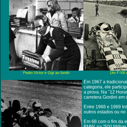
Pedro Victor e Gigi ao fundo
Um F-Vê d
Em 1967 a tradicional
categoria, ele parti
a prova. Na "12 Horas
carretera Gordini em
Entre 1968 e 1969 Inte
outros estados ou no e
Em 68 com o fim da e
BMW, na “500 Milhas 