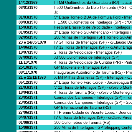
14/12/1969
III Mil Quilômetros da Guanabara (RJ) - Jaca
08/01/1970
I 500 Quilômetros de Belo Horizonte (MG) - Cir
Jr.
01/03/1970
5ª Etapa Torneio BUA de Fórmula Ford - Inte
08/03/1970
II 1.500 Quilômetros de Interlagos (SP) - c/O
15/03/1970
Festival Brasileiro de Velocidade - Interlagos
01/05/1970
1ª Etapa Torneio Sul-Americano - Interlagos 
02/05/1970
200 Milhas de Interlagos (SP) Torneio Sul-A
23 e 24/05/1970
IV 24 Horas de Interlagos (SP) - c/Cláudio Da
14/06/1970
IV 12 Horas de Interlagos (SP) - c/Artur Braga
19/07/1970
2 Horas de Velocidade - Interlagos (SP)
07/09/1970
XI 500 Quilômetros de Interlagos (SP)
11/10/1970
4 Horas de Velocidade de Curitiba (PR) - Pinh
25/10/1970
GP Mackenzie - Interlagos (SP)
08/11/1970
Inauguração Autódromo de Tarumã (RS) - Pro
21 e 22/11/1970
X Mil Milhas Brasileiras (SP) - Interlagos - c/
06/12/1970
2ª Etapa Torneio Ford Corcel - Jacarepaguá (
21/03/1971
V 12 Horas de Interlagos (SP) - c/Silvio Mon
18/04/1971
4 Horas de Tarumã (RS) - c/Silvio Montenegr
23/05/1971
Corrida dos Campeões - Interlagos (SP) - Tu
23/05/1971
Corrida dos Campeões - Interlagos (SP) - Spo
30/05/1971
GP Internacional de Tarumã (RS)
27/06/1971
III Premio Cidade de Vicente Lopez - Buenos 
04/07/1971
IV 6 Horas de Interlagos (SP) - c/Olavo Pires
01/08/1971
300 Quilômetros de Tarumã (RS)
15/08/1971
250 Milha de Interlagos - GP Shopping Cente