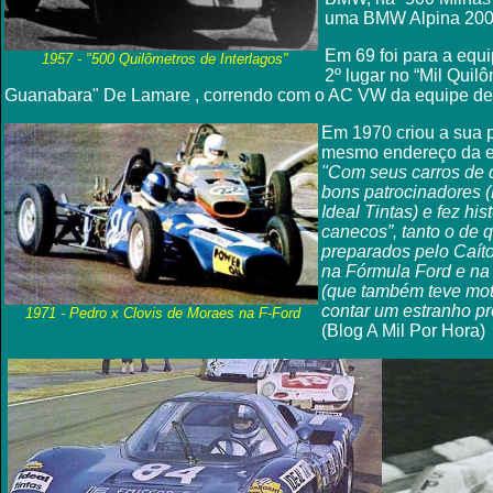
uma BMW Alpina 2002 
Em 69 foi para a equi
1957 -
"500 Quilômetros de Interlagos"
2º lugar no “Mil Quil
Guanabara" De Lamare , correndo com o AC VW da equipe de O
Em 1970 criou a sua 
mesmo endereço da es
"Com seus carros de 
bons patrocinadores (
Ideal Tintas) e fez hi
canecos”, tanto o de 
preparados pelo Caíto
na Fórmula Ford e na 
(que também teve mo
contar um estranho pr
1971 - Pedro x Clovis de Moraes na F-Ford
(Blog A Mil Por Hora)