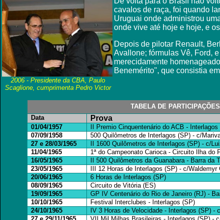
De volta para o Brasil não vol
cavalos de raça, foi quando la
Uruguai onde administrou uma 
onde vive até hoje e hoje, e os
Depois de pilotar Renault, Ber
Avallone; fórmulas Vê, Ford, e
merecidamente homenageado em
Benemérito", que consistia em
2006 - P
residente da CBA, Paulo
Scaglione, cumprimenta Pedro Victor
TABELA DE PARTICIPAÇÕES 
Data
Prova
01/04/1957
II Premio Cinquentenário do ACB - Interlagos
07/09/1958
500 Quilômetros de Interlagos (SP) - c/Mari
27 e 28/03/1965
II 1600 Quilômetros de Interlagos (SP) - c/Lu
11/04/1965
1ª do Campeonato Carioca - Circuito Ilha do 
16/05/1965
II 500 Quilômetros da Guanabara - Barra da Ti
23/05/1965
III 12 Horas de Interlagos (SP) - c/Waldemyr
20/06/1965
6 Horas de Interlagos (SP)
08/09/1965
Circuito de Vitória (ES)
19/09/1965
GP IV Centenário do Rio de Janeiro (RJ) - Ba
10/10/1965
Festival Interclubes - Interlagos (SP)
24/10/1965
IV 3 Horas de Velocidade - Interlagos (SP) - 
27 e 29/11/1965
VII Mil Milhas Brasileiras - Interlagos (SP) - 