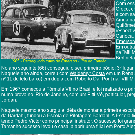
Com esse
Greco, c
e com sal
Ainda na
Quilômet
respecti
Carioca,
Emerson 
Em outra
na "Mil 
Berlineta
1965 - Perseguindo carro de Emerson - Ilha do Fundão
No ano seguinte (66) conseguiu o seu primeiro pódio: 3º lugar 
Naquele ano ainda, correu com
Waldemyr Costa
em um Renault
nº 11 de teto baixo)
em dupla com
Roberto Dal Pont
na "VIII Mi
Em 1967 começou a Fórmula Vê no Brasil e foi realizado o pri
numa prova no Rio de Janeiro, com um Fitti-Vê, particular, pr
Jordan.
Naquele mesmo ano surgiu a idéia de montar a primeira escola 
da Bardahl, fundou a Escola de Pilotagem Bardahl. A Escola fi
tendo Pedro Victor como principal instrutor. O sucesso foi gra
Tamanho sucesso levou o casal a abrir uma filial em Porto Ale