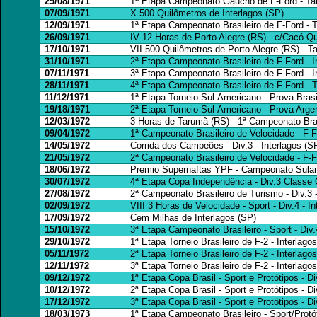
29/08/1971
1ª Etapa Campeonato Gaúcho de F-Ford - Ta
07/09/1971
X 500 Quilômetros de Interlagos (SP)
12/09/1971
1ª Etapa Campeonato Brasileiro de F-Ford - 
26/09/1971
IV 12 Horas de Porto Alegre (RS) - c/Cacó Q
17/10/1971
VII 500 Quilômetros de Porto Alegre (RS) - 
31/10/1971
2ª Etapa Campeonato Brasileiro de F-Ford - I
07/11/1971
3ª Etapa Campeonato Brasileiro de F-Ford - I
28/11/1971
4ª Etapa Campeonato Brasileiro de F-Ford - 
11/12/1971
1ª Etapa Torneio Sul-Americano - Prova Brasil
19/18/1971
2ª Etapa Torneio Sul-Americano - Prova Argen
12/03/1972
3 Horas de Tarumã (RS) - 1ª Campeonato Bras
09/04/1972
1ª Campeonato Brasileiro de Velocidade - F-
14/05/1972
Corrida dos Campeões - Div.3 - Interlagos (S
21/05/1972
2ª Campeonato Brasileiro de Velocidade - F-F
18/06/1972
Premio Supernaftas YPF - Campeonato Sulam
30/07/1972
4ª Etapa Copa Independência - Div.3 Classe 
27/08/1972
2ª Campeonato Brasileiro de Turismo - Div.3
02/09/1972
VIII 3 Horas de Velocidade - Sport - Div.4 - I
17/09/1972
Cem Milhas de Interlagos (SP)
15/10/1972
3ª Etapa Campeonato Brasileiro - Sport - Div.
29/10/1972
1ª Etapa Torneio Brasileiro de F-2 - Interlago
05/11/1972
2ª Etapa Torneio Brasileiro de F-2 - Interlago
12/11/1972
3ª Etapa Torneio Brasileiro de F-2 - Interlago
09/12/1972
1ª Etapa Copa Brasil - Sport e Protótipos - Di
10/12/1972
2ª Etapa Copa Brasil - Sport e Protótipos - Di
17/12/1972
3ª Etapa Copa Brasil - Sport e Protótipos - Di
18/03/1973
1ª Etapa Campeonato Brasileiro - Sport/Protóti