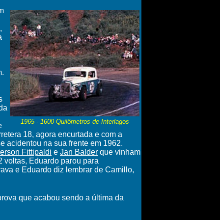
em
,
a
m.
s
ida
1965 - 1600 Quilômetros de Interlagos
e
arretera 18, agora encurtada e com a
se acidentou na sua frente em 1962.
rson Fittipaldi
e
Jan Balder
que vinham
 voltas, Eduardo parou para
ava e Eduardo diz lembrar de Camillo,
prova que acabou sendo a última da