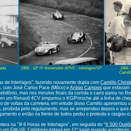
ada
1966 - GP IV Aniversário APVC - Interlagos/SP
1966 
Camill
ras de Interlagos”, fazendo novamente dupla com
Camillo Christ
, com José Carlos Pace (Môco) e
Anísio Campos
que estavam 
lidônio, mas nos minutos finais da corrida o carro parou no R
com um Renault 4CV empurrou o KG/Porsche até a linha de cheg
de voltas da carretera, em virtude disso Camillo apresentou um
 proibida pelo regulamento, mas se arrependeu depois e quis r
lgamento e então na frente de todos pediu o protesto e rasgou-o
era na "III 6 Horas de Interlagos", em seguida do “
X 500 Quilô
 um Fitti-Vê,
Celidonio estava em 11º lugar quando aconteceu 