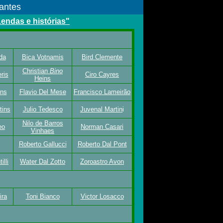
antes
Lendas e histórias"
da
Bica Votnamis
Bird Clemente
Christian
Bino
ris
Ciro Cayres
Heins
ins
Flavio Del Mese
Francisco Lameirão
tins
Julio Tedesco
Juvenal Martin
i
Nilo de Barros
eo
Norman Casari
Vinhaes
Roberto Gallucci
Roberto Dal Pont
lli
Water Dal Zotto
Zoroastro Avon
ira
Toni Bianco
Victor Losacco