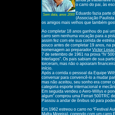
o carro do pai, às esc
Eduardo fazia parte 
Sem data, anos 2000
(Associação Paulista
os amigos mais velhos que também gosta
Ao completar 18 anos ganhou do pai um 
carro sem nenhuma vocação para a pis
assim fez com ele sua corrida de estréi
pouco antes de completar 19 anos, na 
homenagem ao preparador
Victor Losa
7 de setembro de 1961 na prova “IV 500
Interlagos”. Os pais sabiam de sua parti
torceram, mas não o apoiaram financei
início.
Após a corrida o pessoal da Equipe Will
conversar para convencê-lo a mudar pa
mas não aceitou, seu sonho era correr c
categoria esporte internacional e mecân
Em seguida vendeu o Aero-Willys e pon
algum” comprou uma Ferrari 500TRC de 
Passou a andar de ônibus só para poder 
Em 1962 estreou o carro no “Festival Au
Mafra Moreira), correndo com um carro 