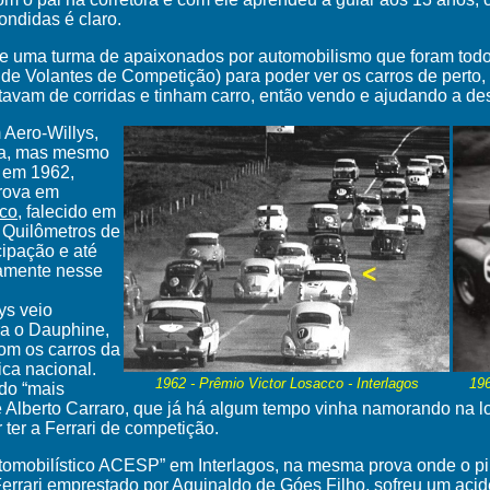
ondidas é claro.
de uma turma de apaixonados por automobilismo que foram tod
 de Volantes de Competição) para poder ver os carros de perto
vam de corridas e tinham carro, então vendo e ajudando a de
Aero-Willys,
ta, mas mesmo
a em 1962,
prova em
cco
, falecido em
 Quilômetros de
cipação e até
ramente nesse
ys veio
ra o Dauphine,
om os carros da
ica nacional.
1962 - Prêmio Victor Losacco - Interlagos
196
do “mais
Alberto Carraro, que já há algum tempo vinha namorando na l
ter a Ferrari de competição.
tomobilístico ACESP” em Interlagos, na mesma prova onde o pil
Ferrari emprestado por
Aguinaldo de Góes Filho
, sofreu um acid