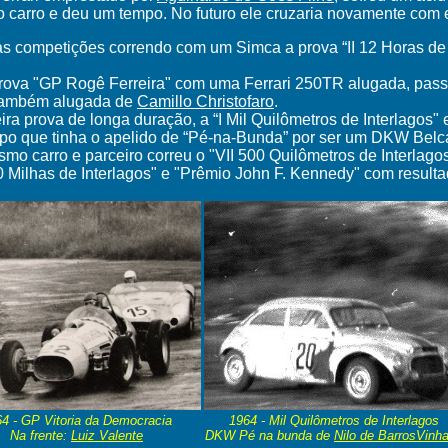
 carro e deu um tempo. No futuro ele cruzaria novamente com e
s competições correndo com um Simca a prova “II 12 Horas de I
rova "
GP Rogê Ferreira"
com uma Ferrari 250TR alugada, passa
 também alugada de
Camillo Christofaro
.
ira prova de longa duração, a “I Mil Quilômetros de Interlagos"
ipo que tinha o apelido de “Pé-na-Bunda” por ser um DKW Belca
o carro e parceiro correu o "VII 500 Quilômetros de Interlago
0 Milhas de Interlagos" e "Prêmio John F. Kennedy" com result
4 - GP Vitoria da Democracia
1964 - Mil Quilômetros de Interlagos
Na frente:
Luiz Valente
DKW Pé na bunda de
Nilo de BarrosVinh