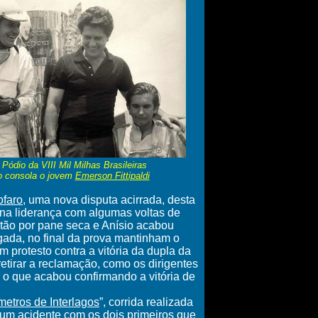
- Pódio da
VIII Mil Milhas Brasileiras
o consola o jovem
Emerson Fittipaldi
ofaro
, uma nova disputa acirrada, desta
na liderança com algumas voltas de
etão por pane seca e Anísio acabou
ada, no final da prova mantinham o
 protesto contra a vitória da dupla da
etirar a reclamação, como os dirigentes
, o que acabou confirmando a vitória de
metros de Interlagos
”, corrida realizada
um acidente com os dois primeiros que