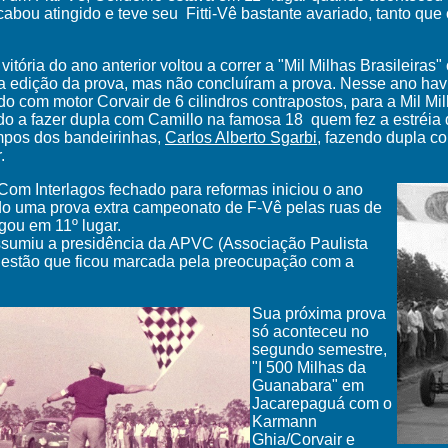
abou atingido e teve seu Fitti-Vê bastante avariado, tanto qu
vitória do ano anterior voltou a correr a "Mil Milhas Brasileiras
a edição da prova, mas não concluíram a prova.
Nesse ano hav
o com motor Corvair de 6 cilindros contrapostos, para a Mil Mi
o a fazer dupla com Camillo na famosa 18 quem fez a estréia 
mpos dos bandeirinhas,
Carlos Alberto Sgarbi
, fazendo dupla 
.
Com Interlagos fechado para reformas iniciou o ano
do uma prova extra campeonato de F-Vê pelas ruas de
gou em 11º lugar.
ssumiu a presidência da APVC (Associação Paulista
estão que ficou marcada pela preocupação com a
Sua próxima prova
só aconteceu no
segundo semestre,
"I 500 Milhas da
Guanabara" em
Jacarepaguá com o
Karmann
Ghia/Corvair e