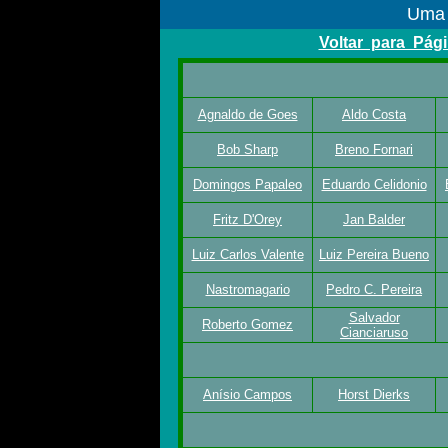
Uma 
Voltar para Págin
Agnaldo de Goes
Aldo Costa
Bob Sharp
Breno Fornari
Domingos Papaleo
Eduardo Celidonio
Fritz D'Orey
Jan Balder
Luiz Carlos Valente
Luiz Pereira Bueno
Nastromagario
Pedro C. Pereira
Salvador
Roberto Gomez
Cianciaruso
Anísio Campos
Horst Dierks