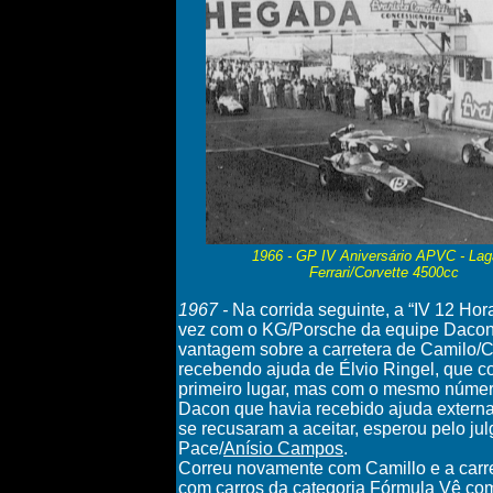
1966 - GP IV Aniversário APVC -
Lag
Ferrari/Corvette 4500cc
1967 -
Na corrida seguinte, a “IV 12 Ho
vez com o KG/Porsche da equipe Dacon
vantagem sobre a carretera de Camilo/Ce
recebendo ajuda de Élvio Ringel, que 
primeiro lugar, mas com o mesmo número 
Dacon que havia recebido ajuda externa,
se recusaram a aceitar, esperou pelo ju
Pace/
Anísio Campos
.
Correu novamente com Camillo e a carret
com carros da categoria
Fórmula Vê
com