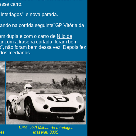
sse carro.
nterlagos”, e nova parada.
ndo na corrida seguinte"GP Vitória da
 em dupla e com o carro de
Nilo de
r com a traseira cortada, foram bem,
s", não foram bem dessa vez. Depois fez
ados medianos.
1964 -
250 Milhas de Interlagos
aes
Maserati 300S