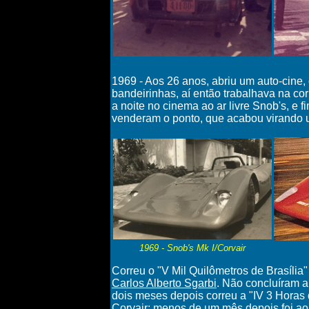
1969 - A
os 26 anos, abriu um auto-cine
bandeirinhas, aí então trabalhava na co
a noite no cinema ao ar livre Snob's, e
venderam o ponto, que acabou virando
1969 - Snob's Mk I/Corvair
Correu o "V Mil Quilômetros de Brasília
Carlos Alberto Sgarbi
. Não concluíram a
dois meses depois correu a "IV 3 Hora
Corvair
; menos de um mês depois foi a