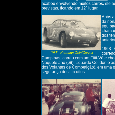
acabou envolvendo muitos carros, ele ac
previstas, ficando em 12º lugar.
Após a 
da non
equipad
chamad
dos te
anterior
1968 - 
1967 - Karmann Ghia/Corvair
corren
Campinas, correu com um Fitti-Vê e che
Naquele ano (68), Eduardo Celidonio a
dos Volantes de Competição), em uma g
segurança dos circuitos.