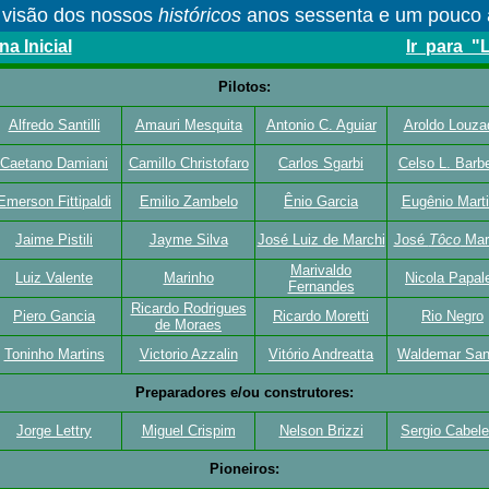
visão dos nossos
históricos
anos sessenta e um pouco 
a Inicial
Ir para "
Pilotos:
Alfredo Santilli
Amauri Mesquita
Antonio C. Aguiar
Aroldo Louza
Caetano Damiani
Camillo Christofaro
Carlos Sgarbi
Celso L. Barbe
Emerson Fittipaldi
Emilio Zambelo
Ênio Garcia
Eugênio Mart
Jaime Pistili
Jayme Silva
José Luiz de Marchi
José
Tôco
Mar
Marivaldo
Luiz Valente
Marinho
Nicola Papal
Fernandes
Ricardo Rodrigues
Piero Gancia
Ricardo Moretti
Rio Negro
de Moraes
Toninho Martins
Victorio Azzalin
Vitório Andreatta
Waldemar Santi
Preparadores e/ou construtores:
Jorge Lettry
Miguel Crispim
Nelson Brizzi
Sergio Cabele
Pioneiros: