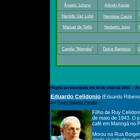
Ângelo Juliano
Arlindo Aguiar
Haroldo Vaz Lobo
Henrique Casini
Manuel de Teffé
Norberto Jung
Camila "Meméia
"
Dulce Barreiros
G
Página acrescentada em 04 de maio de 2006 - Atu
Eduardo Celidonio
(Eduardo Ribeiro
por
Paulo Roberto Peralta
Filho de Ruy Celidoni
de maio de 1943. O p
café em Maringá no 
Morou na Rua Borges 
ainda já trabalhava 