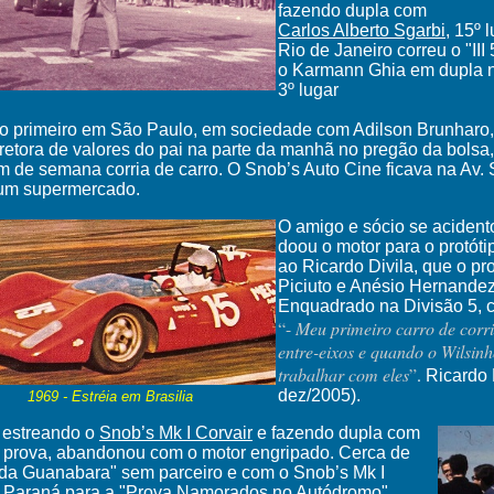
fazendo dupla com
Carlos Alberto Sgarbi
, 15º
Rio de Janeiro correu o "II
o Karmann Ghia em dupla
3º lugar
, o primeiro em São Paulo, em sociedade com Adilson Brunhar
rretora de valores do pai na parte da manhã no pregão da bolsa,
 fim de semana corria de carro. O Snob’s Auto Cine ficava na A
 um supermercado.
O amigo e sócio se aciden
doou o motor para o protó
ao Ricardo Divila, que o pr
Piciuto e Anésio Hernand
Enquadrado na Divisão 5, c
“-
Meu primeiro carro de corri
entre-eixos e quando o Wilsinh
trabalhar com eles
”
.
Ricardo D
dez/2005).
1969 - Estréia em Brasilia
"
estreando o
Snob’s Mk I Corvair
e fazendo dupla com
 prova,
abandonou com o motor engripado
. Cerca de
s da Guanabara" sem parceiro e com o
Snob’s Mk I
o Paraná para a "Prova Namorados no Autódromo"