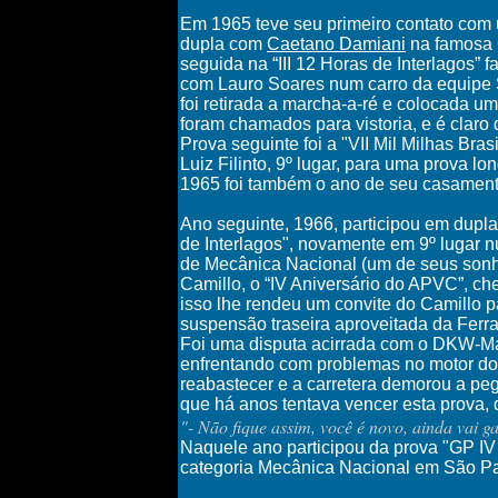
Em 1965 teve seu primeiro contato com u
dupla com
Caetano Damiani
na famosa C
seguida na “III 12 Horas de Interlagos” f
com Lauro Soares num carro da equipe S
foi retirada a marcha-a-ré e colocada 
foram chamados para vistoria, e é claro
Prova seguinte foi a "VII Mil Milhas Br
Luiz Filinto, 9º lugar, para uma prova l
1965 foi também o ano de seu casamento,
Ano seguinte, 1966, participou em dup
de Interlagos", novamente em 9º lugar 
de Mecânica Nacional (um de seus sonho
Camillo, o “IV Aniversário do APVC”, ch
isso lhe rendeu um convite do Camillo pa
suspensão traseira aproveitada da Ferra
Foi uma disputa acirrada com o DKW-Mal
enfrentando com problemas no motor do 
reabastecer e a carretera demorou a pe
que há anos tentava vencer esta prova, d
"- Não fique assim, você é novo, ainda vai g
Naquele ano participou da prova "GP I
categoria Mecânica Nacional em São Pau