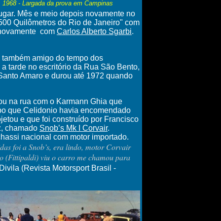
1968 - Largada da prova em Campinas
 lugar. Mês e meio depois novamente no
I 500 Quilômetros do Rio de Janeiro" com
 novamente com
Carlos Alberto Sgarbi
.
o, também amigo do tempo dos
 a tarde no escritório da Rua São Bento,
v. Santo Amaro e durou até 1972 quando
tou na rua com o
Karmann Ghia
que
tipo que Celidonio havia encomendado
ojetou e que foi construído por Francisco
ez, chamado
Snob’s Mk I Corvair
.
hassi nacional com motor importado.
das foi a Snob’s, era lindo, motor Corvair
o (Fittipaldi) viu o carro me chamou para
ivila (Revista Motorsport Brasil -