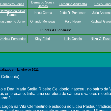
Bernardo Souza
Benedicto Lopes
Catharino Andreatta
Chico Land
Dantas
Hermano da Silva
Irineu Correa
João R. Parkinson
Júlio Andreat
Ramos
Nascimento Junior
Orlando Menegaz
Raio Negro
Raphael Gargi
Pilotas & Pioneiras:
raziela Fernandes
Kitty Fabri
Lulla Gancia
Nilza C. Rusc
alizado em janeiro de 2021
 Celidonio)
o e Dna. Maria Stella Ribeiro Celidonio, nasceu , no bairro da
ai, empresário, tinha uma corretora de câmbio e valores mobil
Paraná.
Lagoa na Vila Clementino e estudou no Liceu Pasteur, tradicio
com o pai na corretora e com ele aprendeu a guiar aos 13 ano