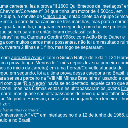
ma carretera, fez a prova “II 1600 Quilômetros de Interlagos” 
hevrolet/Corvette nº 34 que tinha um motor de 4.500cc , em
az dupla, a convite de
Chico Land
i então chefe da equipe Simca
imca, o carro tinha cambio de três marchas, mas para a corrid
uma quarta marcha, chegaram em segundo, como houve protesto
 que se recusaram e então foram desclassificados.
asileiras" numa Carretera Gordini 998cc com Adão Brito Daher e
onga com muitos carros mais possantes, não foi um resultado rui
 tiveram 2 filhas e 1 filho, mas logo se separaram.
la com
Zoroastro Avon
e com o Simca Rallye dele da "III 24 Hora
numa prova longa. Menos de 1 mês depois fez sua primeira corr
s do inicio da carreira) em uma Ferrari/Corvette alugada do
egou em segundo, foi a ultima prova dessa categoria no Brasil, 
ra ser seu parceiro na “VIII Mil Milhas Brasileiras” usando a c
ri com que “
Rio Negro
” havia se acidentado, aquele carro que 
zoni, mas nas últimas voltas eles ultrapassaram os jovens
Eme
carro, mas quase são ultrapassados de novo quando faltando 2
gar. No pódio, Emerson, que acabou chegando em terceiro, chor
izer:
anhar muitas corridas"
.
V Aniversário APVC
" em Interlagos no dia 12 de junho de 1966,
lo e no Brasil.