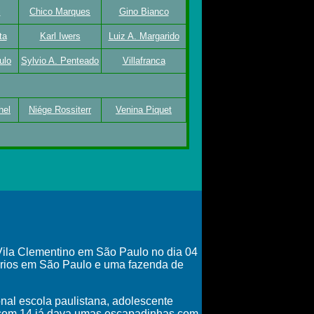
i
Chico Marques
Gino Bianco
ta
Karl Iwers
Luiz A. Margarido
ulo
Sylvio A. Penteado
Villafranca
hel
Niége Rossiterr
Venina Piquet
 Vila Clementino em São Paulo no dia 04
iários em São Paulo e uma fazenda de
nal escola paulistana, adolescente
s, com 14 já dava umas escapadinhas com